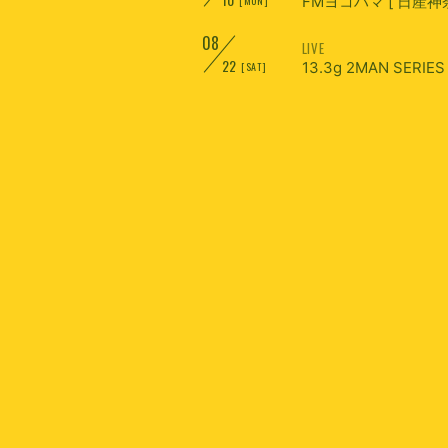
FMヨコハマ [ 日産神奈川
[MON]
08
LIVE
22
13.3g 2MAN SERIES
[SAT]