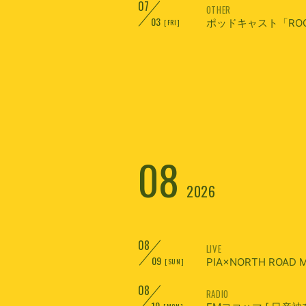
07
OTHER
03
ポッドキャスト「ROOM 
[FRI]
08
2026
08
LIVE
09
PIA×NORTH ROAD MU
[SUN]
08
RADIO
10