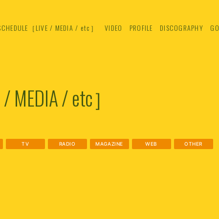
SCHEDULE［LIVE / MEDIA / etc］
VIDEO
PROFILE
DISCOGRAPHY
GO
/ MEDIA / etc］
TV
RADIO
MAGAZINE
WEB
OTHER