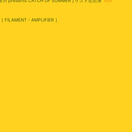
 presents CATCH OF SUMMER ] ゲスト生出演
［ FILAMENT - AMPLIFIER ］