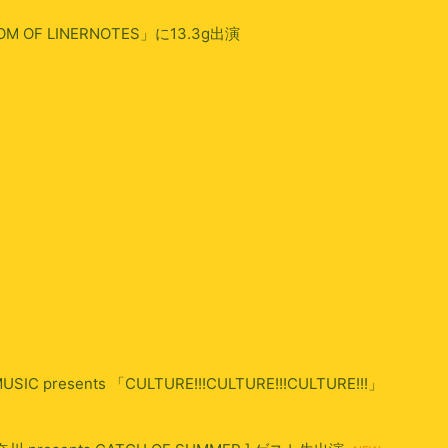
OF LINERNOTES」に13.3g出演
SIC presents 「CULTURE!!!CULTURE!!!CULTURE!!!」